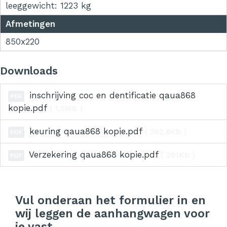
leeggewicht: 1223 kg
Afmetingen
850x220
Downloads
inschrijving coc en dentificatie qaua868
PDF
kopie.pdf
( 1.5Mb )
keuring qaua868 kopie.pdf
( 362.8Kb )
PDF
Verzekering qaua868 kopie.pdf
( 291Kb )
PDF
Vul onderaan het formulier in en
wij leggen de aanhangwagen voor
je vast