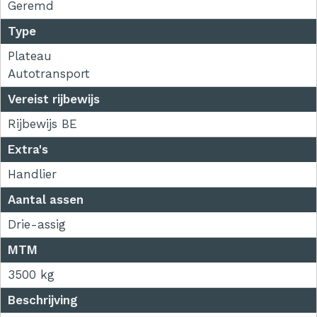
Geremd
Type
Plateau
Autotransport
Vereist rijbewijs
Rijbewijs BE
Extra's
Handlier
Aantal assen
Drie-assig
MTM
3500 kg
Beschrijving