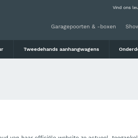
Vind ons le
Garagepoorten & -boxen
Sho
ur
Tweedehands aanhangwagens
Onderd
d van haar officiële website zo actueel, toegankeli