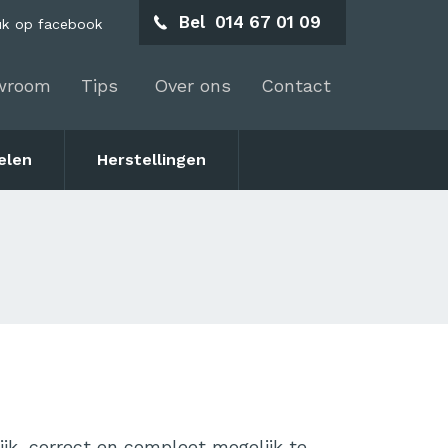
Bel
014 67 01 09
uk op facebook
wroom
Tips
Over ons
Contact
elen
Herstellingen
jk, correct en compleet mogelijk te