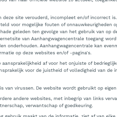
an deze site verouderd, incompleet en/of incorrect 
teld voor mogelijke fouten of onnauwkeurigheden op
chade geleden ten gevolge van het gebruik van op 
 internetsite van Aanhangwagencentrale toegang wor
rden onderhouden. Aanhangwagencentrale kan evenm
rmatie op deze websites en/of -pagina's.
aansprakelijkheid af voor het onjuiste of bedriegli
sprakelijk voor de juistheid of volledigheid van de 
 is van virussen. De website wordt gebruikt op eigen 
ere andere websites, met inbegrip van links vervat
artnerschap, verwantschap of goedkeuring.
ng gebruik maakt van de informatie, ziet af van elke