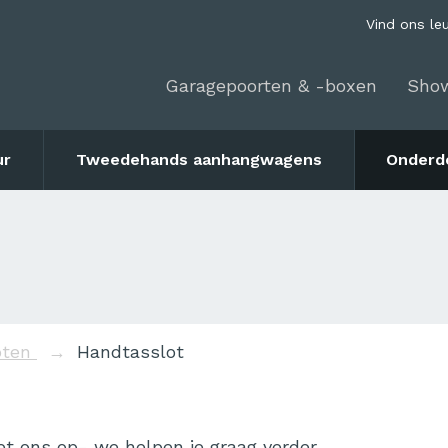
Vind ons le
Garagepoorten & -boxen
Sho
ur
Tweedehands aanhangwagens
Onderd
loten
Handtasslot
t ons op- we helpen je graag verder.