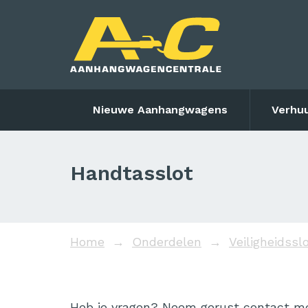
Nieuwe Aanhangwagens
Verhu
Handtasslot
Home
Onderdelen
Veiligheidss
Heb je vragen? Neem gerust contact me