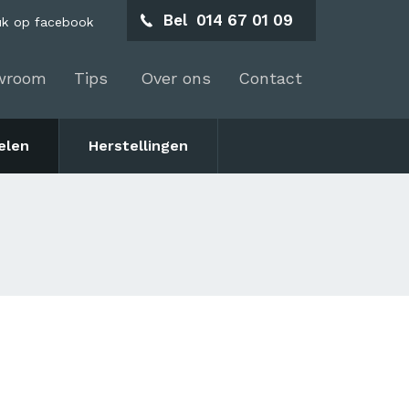
Bel
014 67 01 09
uk op facebook
wroom
Tips
Over ons
Contact
elen
Herstellingen