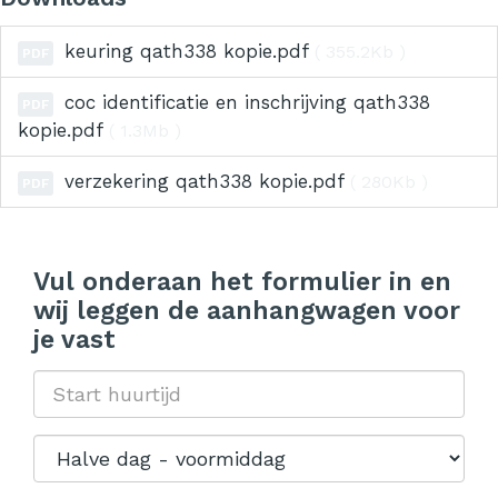
keuring qath338 kopie.pdf
( 355.2Kb )
PDF
coc identificatie en inschrijving qath338
PDF
kopie.pdf
( 1.3Mb )
verzekering qath338 kopie.pdf
( 280Kb )
PDF
Vul onderaan het formulier in en
wij leggen de aanhangwagen voor
je vast