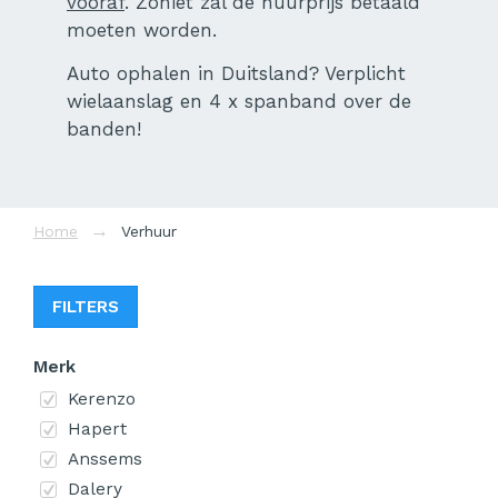
vooraf
. Zoniet zal de huurprijs betaald
moeten worden.
Auto ophalen in Duitsland? Verplicht
wielaanslag en 4 x spanband over de
banden!
Home
Verhuur
FILTERS
Merk
Kerenzo
Hapert
Anssems
Dalery